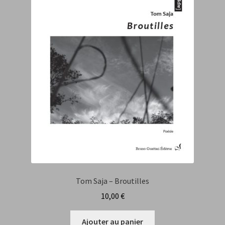
Tom Saja
Fabrice Farre
Jos Garnier
Manuel Reynaud-Guideau
Marcel Dupertuis
Adelson Élias
Adèle Nègre
Tom Saja – Broutilles
Sara Oudin
10,00
€
Isabelle Sancy
Ajouter au panier