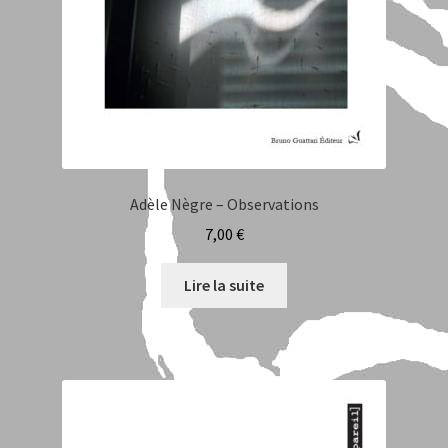
Laurent Billia
Lou Raoul
Philippe Di Meo
Auteurs
Adèle Nègre – Observations
7,00
€
Regards sur nos publications
Lire la suite
Roland Chopard
Sara Balbi Di Bernardo
Stéphane Bernard