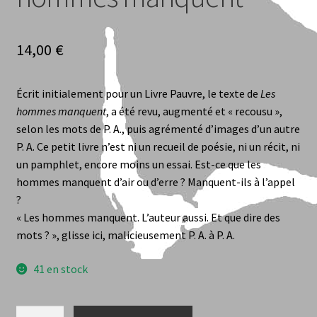
Anne Barbusse
14,00
€
Aurelia Gantier
Auteurs et Contributeurs
Écrit initialement pour un Livre Pauvre, le texte de
Les
hommes manquent
, a été revu, augmenté et « recousu »,
selon les mots de P. A., puis agrémenté d’images d’un autre
Benoît Sudreau
P. A. Ce petit livre n’est ni un recueil de poésie, ni un récit, ni
un pamphlet, encore moins un essai. Est-ce que les
Claude Caroly
hommes manquent d’air ou d’erre ? Manquent-ils à l’appel
?
Daniel Leuwers
« Les hommes manquent. L’auteur aussi. Et que dire des
mots ? », glisse ici, malicieusement P. A. à P. A.
dialogues – traduction bilingue
41 en stock
Fabrice Magniez
quantité