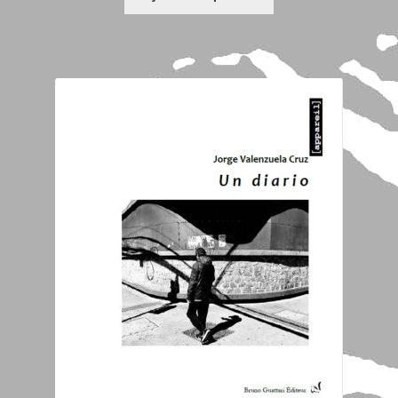
Les mots de l’éditeur
Nous Contacter
Mon compte
Panier
Validation de la commande
Mentions Légales
Boutique
Page d’accueil