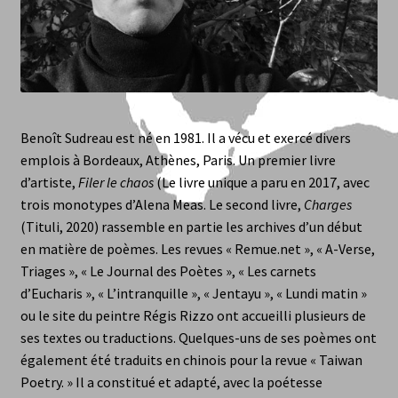
margelles (revue)
Paola Niuska Quilici
Benoît Sudreau est né en 1981. Il a vécu et exercé divers
Serge Airoldi
emplois à Bordeaux, Athènes, Paris. Un premier livre
d’artiste,
Filer le chaos
(Le livre unique a paru en 2017, avec
Yorgos C. Stergiopoulos
trois monotypes d’Alena Meas. Le second livre,
Charges
(Tituli, 2020) rassemble en partie les archives d’un début
< le trombone >
en matière de poèmes. Les revues « Remue.net », « A-Verse,
Triages », « Le Journal des Poètes », « Les carnets
Libraires
d’Eucharis », « L’intranquille », « Jentayu », « Lundi matin »
ou le site du peintre Régis Rizzo ont accueilli plusieurs de
Abonnement
ses textes ou traductions. Quelques-uns de ses poèmes ont
également été traduits en chinois pour la revue « Taiwan
Alexis Audren
Poetry. » Il a constitué et adapté, avec la poétesse