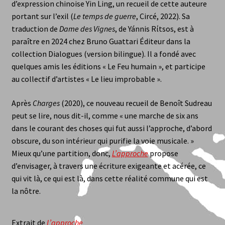
d’expression chinoise Yin Ling, un recueil de cette auteure
Anne Barbusse
portant sur l’exil (
Le temps de guerre
, Circé, 2022). Sa
traduction de
Dame des Vignes
, de Yánnis Rίtsos, est à
Aurelia Gantier
paraître en 2024 chez Bruno Guattari Éditeur dans la
collection Dialogues (version bilingue). Il a fondé avec
quelques amis les éditions « Le Feu humain », et participe
Auteurs et Contributeurs
au collectif d’artistes « Le lieu improbable ».
Benoît Sudreau
Après
Charges
(2020), ce nouveau recueil de Benoît Sudreau
peut se lire, nous dit-il, comme « une marche de six ans
Claude Caroly
dans le courant des choses qui fut aussi l’approche, d’abord
obscure, du son intérieur qui purifie la voie musicale. »
Daniel Leuwers
Mieux qu’une partition, donc,
L’approche
propose
d’envisager, à travers une écriture exigeante et acérée, ce
dialogues – traduction bilingue
qui vit là, ce qui est là, dans cette réalité commune qui est
la nôtre.
Fabrice Magniez
Extrait de
L’approche