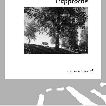
Laurent Billia
Lou Raoul
Philippe Di Meo
Auteurs
Regards sur nos publications
Roland Chopard
Sara Balbi Di Bernardo
Stéphane Bernard