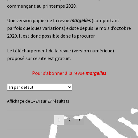
commençant au printemps 2020.
margelles (revue)
Une version papier de la revue
margelles
(comportant
parfois quelques variations) existe depuis le mois d’octobre
Paola Niuska Quilici
2020. Il est donc possible de se la procurer
Serge Airoldi
Le téléchargement de la revue (version numérique)
proposé sur ce site est gratuit.
Yorgos C. Stergiopoulos
Pour s’abonner à la revue
margelles
< le trombone >
Libraires
Affichage de 1–24 sur 27 résultats
Abonnement
1
2
Alexis Audren