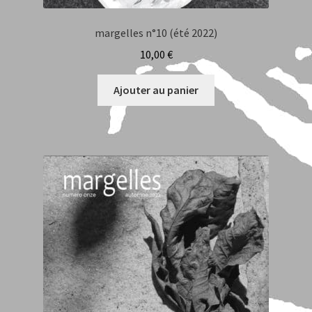
Les mots de l’éditeur
margelles n°10 (été 2022)
10,00
€
Nous Contacter
Ajouter au panier
Mon compte
Panier
Validation de la commande
Mentions Légales
Boutique
Page d’accueil