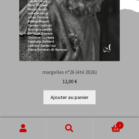
margelles n°26 (été 2026)
12,00
€
Ajouter au panier
0
Recherche
Recherche