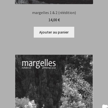
Florence Vandercoilden
margelles 1 & 2 (réédition)
François Rannou
14,00
€
Gilles Marais
Ajouter au panier
Hervé Bougel
Indications pour les contributions
Isabelle Monin
Jiména Miranda Dasilva
Jorge Valenzuela Cruz
Julie Buisson