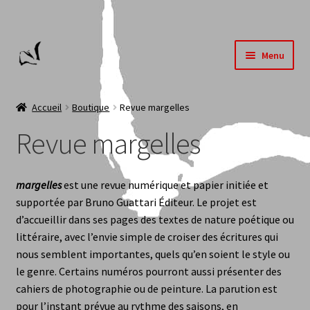
Aller
Aller
Menu
à
au
la
contenu
Accueil
navigation
Accueil
Boutique
Revue margelles
Cédric Héranval-Mallet
Revue margelles
Dìmitra Kotoùla
margelles
est une revue numérique et papier initiée et
François Coudray
supportée par Bruno Guattari Éditeur. Le projet est
d’accueillir dans ses pages des textes de nature poétique ou
Librairies
littéraire, avec l’envie simple de croiser des écritures qui
nous semblent importantes, quels qu’en soient le style ou
le genre. Certains numéros pourront aussi présenter des
Livres
cahiers de photographie ou de peinture. La parution est
pour l’instant prévue au rythme des saisons, en
Lune cornée