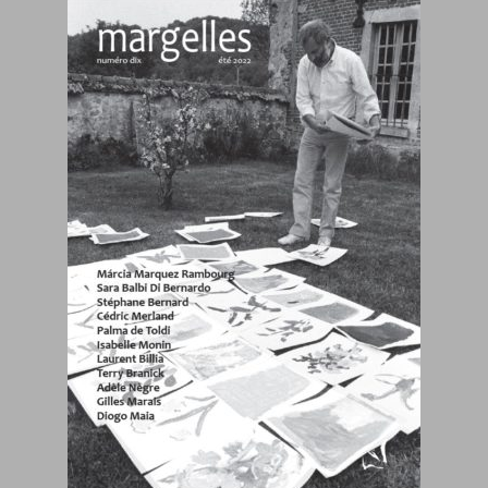
Tom Saja
Fabrice Farre
Jos Garnier
Manuel Reynaud-Guideau
Marcel Dupertuis
Adelson Élias
Adèle Nègre
Sara Oudin
Isabelle Sancy