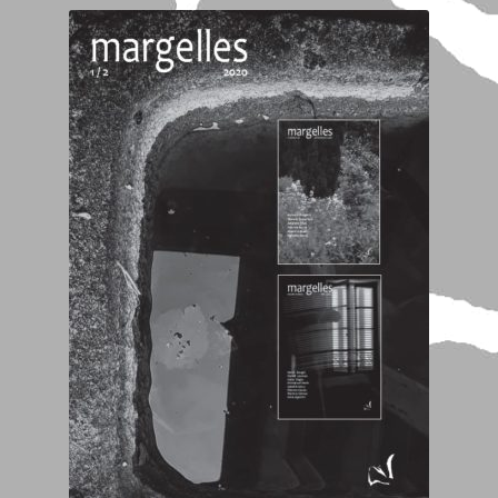
Anne Barbusse
Aurelia Gantier
Auteurs et Contributeurs
Benoît Sudreau
Claude Caroly
Daniel Leuwers
dialogues – traduction bilingue
Fabrice Magniez