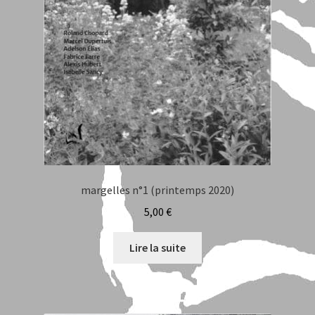
Laurent Billia
Lou Raoul
Philippe Di Meo
Auteurs
Regards sur nos publications
margelles n°1 (printemps 2020)
Roland Chopard
5,00
€
Sara Balbi Di Bernardo
Lire la suite
Stéphane Bernard