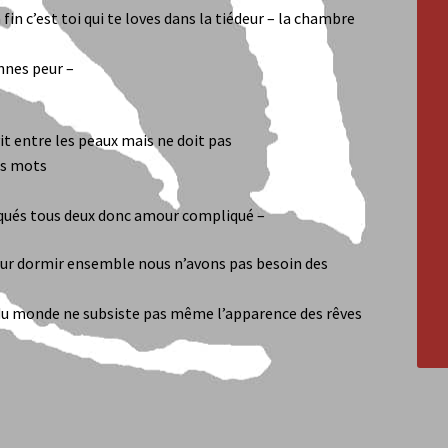
a fin c’est toi qui te loves dans la tiédeur – la chambre
ennes peur –
 vit entre les peaux mais ne doit pas
es mots
iqués tous deux donc amour compliqué –
pour dormir ensemble nous n’avons pas besoin des
t du monde ne subsiste pas même l’apparence des rêves