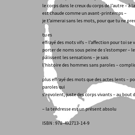
le corps dans le creux du corps de l’autre – à l
est chaude comme un avant-printemps –
je t’aimerai sans les mots, pour que tu ne pr
tu es
effrayé des mots vifs – l’affection pour toi se
porter de noms sous peine de s’estomper – l
pâlissent les sensations – je sais
l’histoire des hommes sans paroles – compl
plus effrayé des mots que des actes lents – 
paroles qui
s’envolent, juste des corps vivants – au bou
– la tendresse est un présent absolu
ISBN : 978-492713-14-9