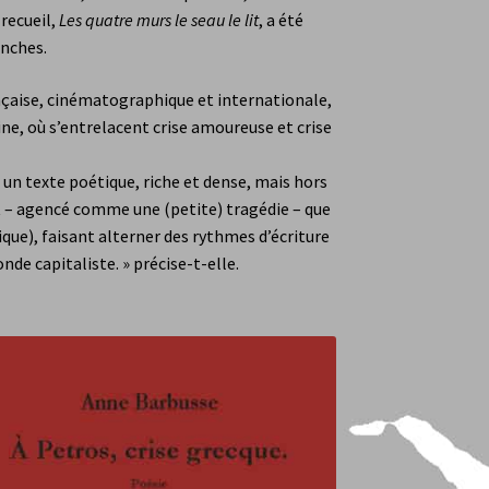
ce Farre
Jos Garnier
Manuel Reynaud-Guideau
 recueil,
Les quatre murs le seau le lit
, a été
anches.
n compte
Panier
Validation de la commande
ançaise, cinématographique et internationale,
ne, où s’entrelacent crise amoureuse et crise
 un texte poétique, riche et dense, mais hors
it – agencé comme une (petite) tragédie – que
ique), faisant alterner des rythmes d’écriture
e capitaliste. » précise-t-elle.