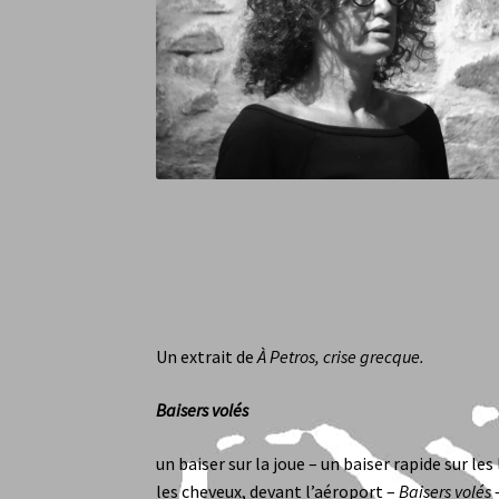
Auteurs
Regards sur nos publications
Roland
Marcel Dupertuis
Adelson Élias
Adèle Nègre
S
Mentions Légales
Boutique
Page d’accueil
Un extrait de
À Petros, crise grecque.
Baisers volés
un baiser sur la joue – un baiser rapide sur les
les cheveux, devant l’aéroport –
Baisers volés