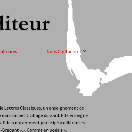
Libraires
Nous Contacter
)
Paola Niuska Quilici
Serge Airoldi
teurs et Contributeurs
Benoît Sudreau
 Rannou
Gilles Marais
Hervé Bougel
de Lettres Classiques, un enseignement de
lle dans un petit village du Gard. Elle enseigne
Laurent Billia
Lou Raoul
Philippe Di Meo
. Elle a notamment participé à différentes
on-Brabant », « Comme en poésie »,