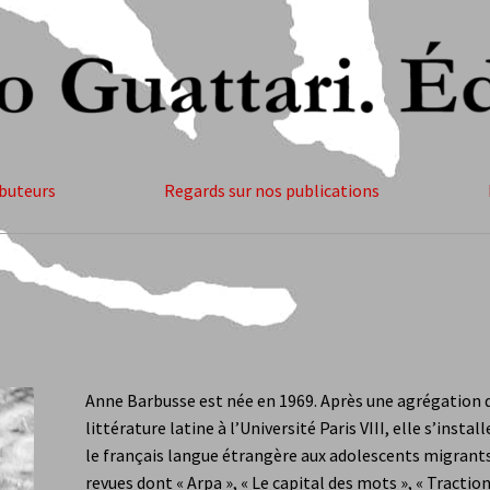
ibuteurs
Regards sur nos publications
la
François Coudray
Librairies
Livres
Lune cornée
margelles (revue
aires
Abonnement
Alexis Audren
Anne Barbusse
Aurelia Gantier
Au
duction bilingue
Fabrice Magniez
Florence Vandercoilden
François
Anne Barbusse est née en 1969. Après une agrégation 
littérature latine à l’Université Paris VIII, elle s’insta
Monin
Jiména Miranda Dasilva
Jorge Valenzuela Cruz
Julie Buisson
le français langue étrangère aux adolescents migrants
revues dont « Arpa », « Le capital des mots », « Tracti