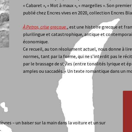
 Chopard
Sara Balbi Di Bernardo
Stéphane Bernard
Tom Saja
Fabri
« Cabaret », « Mot à maux », « margelles ». Son premier
publié chez Encres vives en 2020, collection Encres Bl
ara Oudin
Isabelle Sancy
Les mots de l’éditeur
Nous Contacter
Mo
À Petros, crise grecque.
, est une histoire grecque et fr
plurilingue et catastrophique, antique et contemporai
économique.
Ce recueil, au ton résolument actuel, nous donne à lire
normes, tant par la forme, qui ne s’interdit pas le réc
par le brassage de styles (entre tonalités lyrique et ép
amples ou saccadés. « Un texte romantique dans un mond
 lèvres – un baiser sur la main dans la voiture et un sur
–