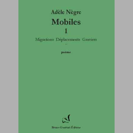
margelles (revue)
Paola Niuska Quilici
Serge Airoldi
Yorgos C. Stergiopoulos
< le trombone >
Libraires
Abonnement
Alexis Audren