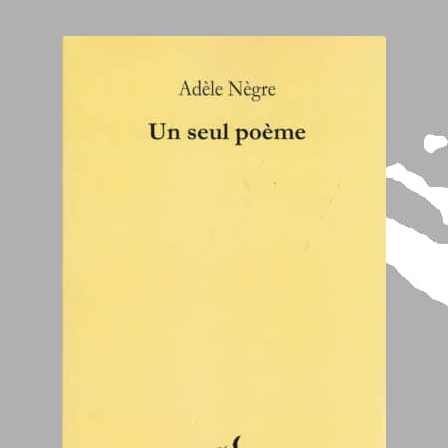
Laurent Billia
Lou Raoul
Philippe Di Meo
Auteurs
Regards sur nos publications
Roland Chopard
Sara Balbi Di Bernardo
Stéphane Bernard