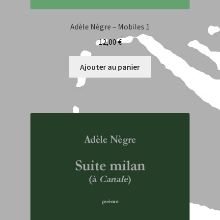
Anne Barbusse
Adèle Nègre – Mobiles 1
Aurelia Gantier
12,00
€
Auteurs et Contributeurs
Ajouter au panier
Benoît Sudreau
Claude Caroly
Daniel Leuwers
dialogues – traduction bilingue
Fabrice Magniez