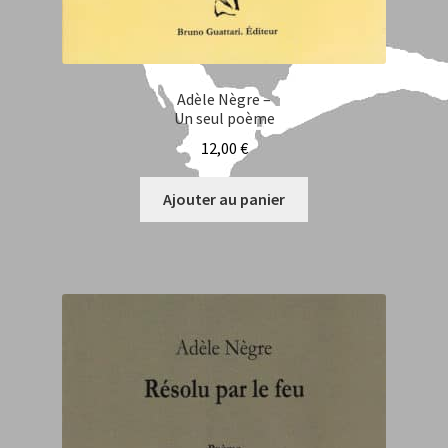
Tom Saja
Fabrice Farre
Adèle Nègre –
Jos Garnier
Un seul poème
12,00
€
Manuel Reynaud-Guideau
Ajouter au panier
Marcel Dupertuis
Adelson Élias
Adèle Nègre
Sara Oudin
Isabelle Sancy