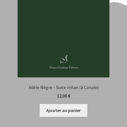
Florence Vandercoilden
François Rannou
Gilles Marais
Hervé Bougel
Indications pour les contributions
Isabelle Monin
Adèle Nègre – Suite milan (à Canale)
Jiména Miranda Dasilva
12,00
€
Jorge Valenzuela Cruz
Ajouter au panier
Julie Buisson