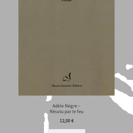
Les mots de l’éditeur
Nous Contacter
Mon compte
Panier
Validation de la commande
Mentions Légales
Boutique
Adèle Nègre –
Résolu par le feu
12,00
€
Page d’accueil