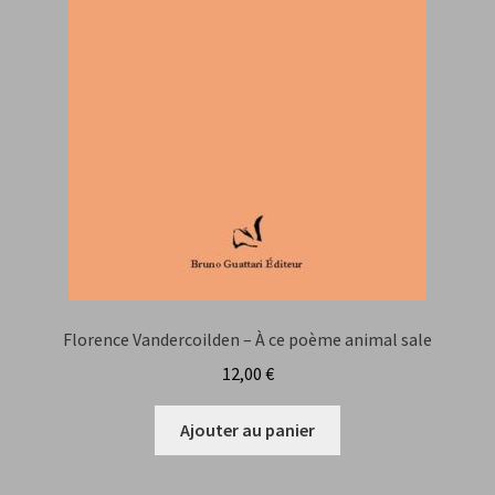
Florence Vandercoilden – À ce poème animal sale
12,00
€
Ajouter au panier