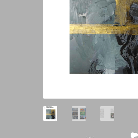
Auteurs
Regards sur nos publications
Roland
Marcel Dupertuis
Adelson Élias
Adèle Nègre
S
Mentions Légales
Boutique
Page d’accueil