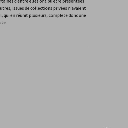
rtaines d’entre elles ont pu être présentées
ce Farre
Jos Garnier
Manuel Reynaud-Guideau
utres, issues de collections privées n’avaient
l, qui en réunit plusieurs, complète donc une
n compte
Panier
Validation de la commande
ste.