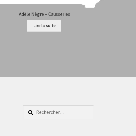
Adèle Nègre – Causseries
Lire la suite
Rechercher :