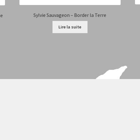
Sylvie Sauvageon – Border la Terre
de
Lire la suite