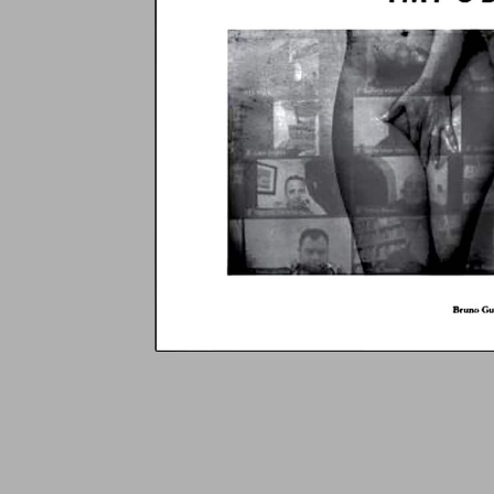
Auteurs
Regards sur nos publications
Roland
Marcel Dupertuis
Adelson Élias
Adèle Nègre
S
Mentions Légales
Boutique
Page d’accueil