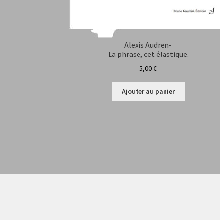
Alexis Audren-
La phrase, cet élastique.
5,00
€
Ajouter au panier