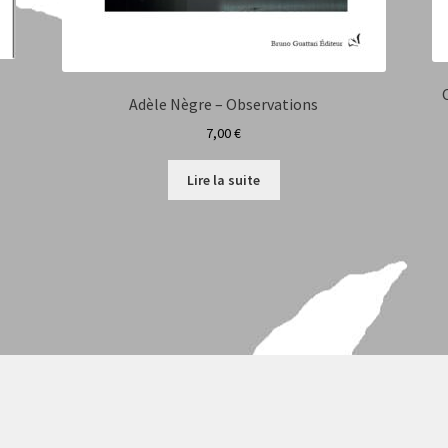
Adèle Nègre – Observations
7,00
€
Lire la suite