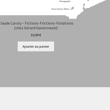
Claude Caroly – Fictions-Frictions-Foliations
(chez Gérard Gasiorowski)
10,00
€
Ajouter au panier