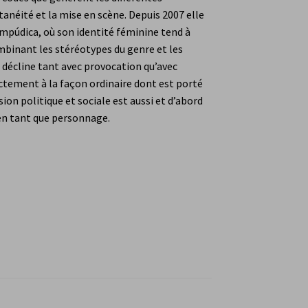
ce Farre
Jos Garnier
Manuel Reynaud-Guideau
anéité et la mise en scène. Depuis 2007 elle
mpúdica, où son identité féminine tend à
n compte
Panier
Validation de la commande
ombinant les stéréotypes du genre et les
le décline tant avec provocation qu’avec
ectement à la façon ordinaire dont est porté
ion politique et sociale est aussi et d’abord
n en tant que personnage.