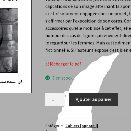
 Chopard
Sara Balbi Di Bernardo
Stéphane Bernard
Tom Saja
Fabri
captations de son image alternant la spont
s’est résolument engagée dans un projet, I
ara Oudin
Isabelle Sancy
Les mots de l’éditeur
Nous Contacter
Mo
s’affirmer par l’exposition de son corps. C
accessoires qu’elle mobilise à cet effet, el
humour des cas de figure qui renvoient dir
le regard sur les femmes. Mais cette dimens
fictionnelle. Si l’auteur s’expose c’est bie
télécharger le pdf
8 en stock
quantité
Ajouter au panier
de
Jimena
Miranda
Dasilva
Catégorie :
Cahiers [appareil]