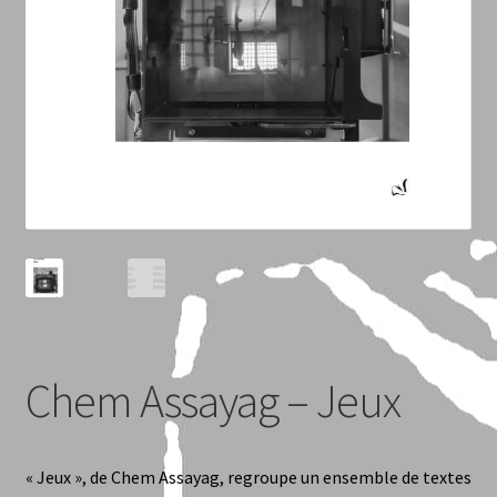
margelles (revue)
Paola Niuska Quilici
Serge Airoldi
Yorgos C. Stergiopoulos
< le trombone >
Libraires
Chem Assayag – Jeux
Abonnement
Alexis Audren
« Jeux », de Chem Assayag, regroupe un ensemble de textes